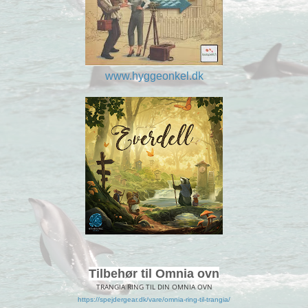
www.hyggeonkel.dk
Tilbehør til Omnia ovn
TRANGIA RING TIL DIN OMNIA OVN
https://spejdergear.dk/vare/omnia-ring-til-trangia/